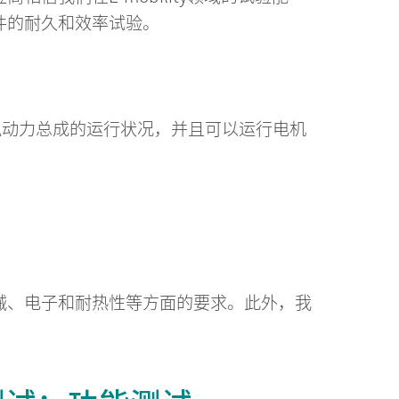
件的耐久和效率试验。
模拟动力总成的运行状况，并且可以运行电机
械、电子和耐热性等方面的要求。此外，我