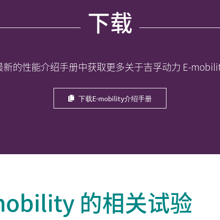
下载
新的性能介绍手册中获取更多关于吉孚动力 E-mobili
下载E-mobility介绍手册
bility 的相关试验