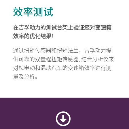
效率测试
在吉孚动力的测试台架上验证您对变速箱
效率的优化结果！
通过扭矩传感器和扭矩法兰，吉孚动力提
供可靠的双量程扭矩传感器, 结合分析仪来
对您电动和混动汽车的变速箱效率进行测
量及分析。