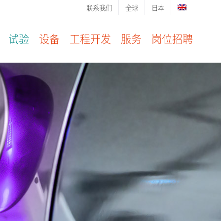
联系我们
全球
日本
试验
设备
工程开发
服务
岗位招聘