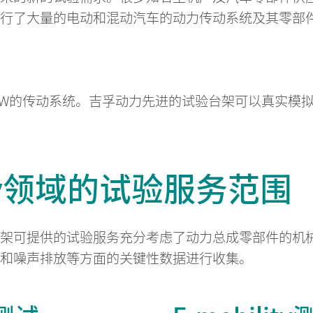
行了大量的电动和混动汽车的动力传动系统及其零部
700kW的传动系统。吉孚动力先进的试验台架可以真实
ity领域的试验服务范围
架可提供的试验服务充分考虑了动力总成零部件的机
和噪声排放等方面的关键性数据进行收集。