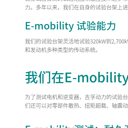
力。多年以来，我们在自身的试验台架上进
E-mobility 试验能力
我们的试验台架灵活地试验320kW到2,
和发动机多种类型的传动系统。
我们在E-mobil
为了测试电机和逆变器，吉孚动力的试验台
们还可以对零部件散热、扭矩超载、轴震动