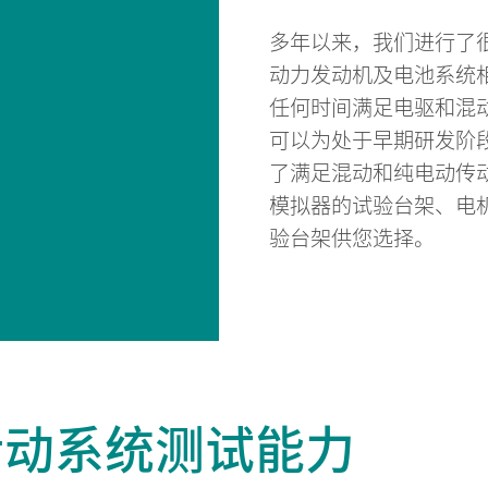
多年以来，我们进行了
动力发动机及电池系统
任何时间满足电驱和混
可以为处于早期研发阶
了满足混动和纯电动传
模拟器的试验台架、电
验台架供您选择。
动力传动系统测试能力