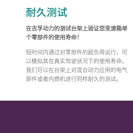
耐久测试
在吉孚动力的测试台架上验证您变速箱单
个零部件的使用寿命！
短时间内通过对零部件的超负荷运行，可
以模拟其在真实驾驶状况下的使用寿命。
我们可以在台架上对混合动力应用的电气
部件或者内燃机进行同样耐久的测试。