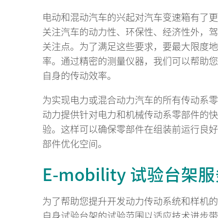
电动和混动汽车的兴起对汽车变速箱有了更
关注汽车的动力性、环保性、经济性外，驾
关注点。为了满足这些要求，要最大限度地
率。通过精密的测量仪器，我们可以帮助您
自身的传动效率。
为实现电力或混合动力汽车的所有传动系零
动力提供针对电力和机械传动系零部件的快
验。这样可以确保零部件在组装前运行良好
部件优化空间。
E-mobility 试验台
为了帮助您提升开发动力传动系统和样机的
自身试验台架的试验范围以适应技术进步带来