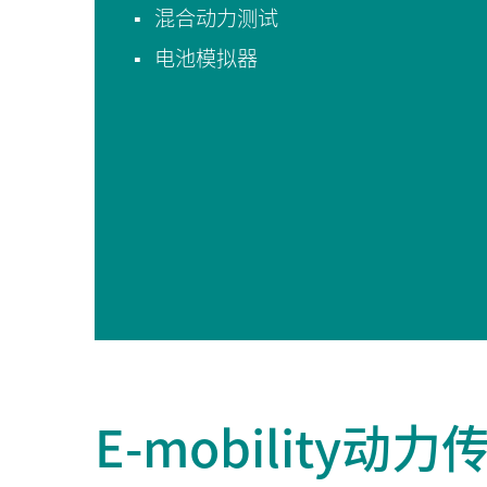
混合动力测试
电池模拟器
E-mobility