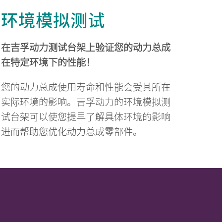
环境模拟测试
在吉孚动力测试台架上验证您的动力总成
在特定环境下的性能！
您的动力总成使用寿命和性能会受其所在
实际环境的影响。吉孚动力的环境模拟测
试台架可以使您提早了解具体环境的影响
进而帮助您优化动力总成零部件。